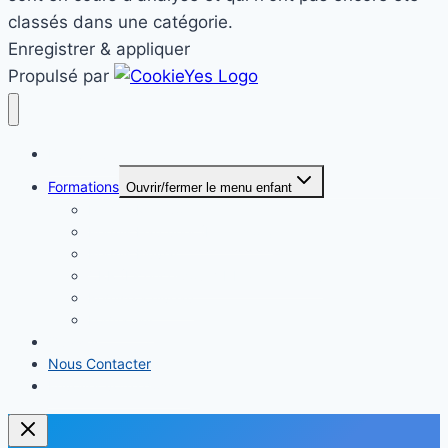
classés dans une catégorie.
Enregistrer & appliquer
Propulsé par
Bienvenue
Formations
Ouvrir/fermer le menu enfant
Permis Mer Côtier
Permis Hauturier (Extension)
Permis Fluvial
CRR (Licence pour VHF à l’étranger)
Remise a niveau
Formateur
Quizzes
Nous Contacter
Envoyer votre dossier